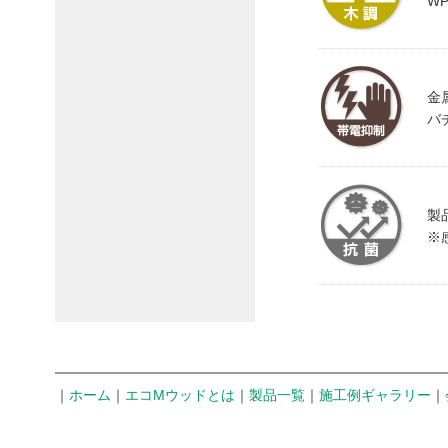
W
金
バ
製
※
｜
ホーム
｜
エコMウッドとは
｜
製品一覧
｜
施工例ギャラリー
｜