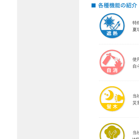
特
夏
使
自
当
災
当